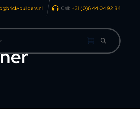
fo@brick-builders.nl
Call:
+31 (0)6 44 04 92 84
rner