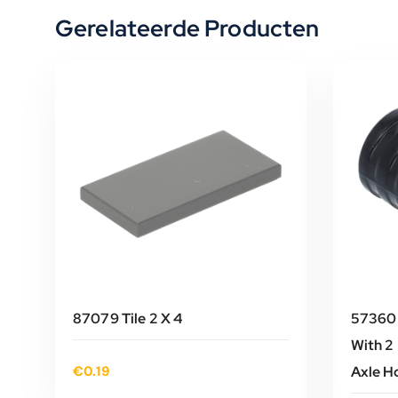
Gerelateerde Producten
87079 Tile 2 X 4
57360 
With 2 
€
0.19
Axle H