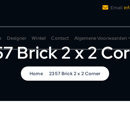
Email:
in
e
Designer
Winkel
Contact
Algemene Voorwaarden
7 Brick 2 x 2 Co
Home
2357 Brick 2 x 2 Corner