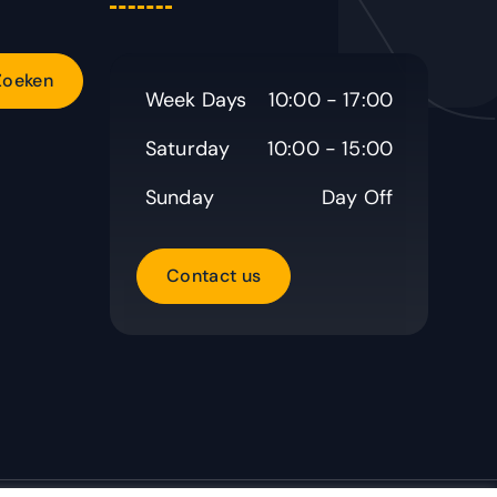
Week Days
10:00 - 17:00
Saturday
10:00 - 15:00
Sunday
Day Off
C
o
n
t
a
c
t
u
s