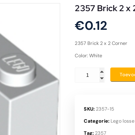
2357 Brick 2 x
€
0.12
2357 Brick 2 x 2 Corner
Color: White
2357 Brick 2 x 2 Corner aa
Toevo
SKU:
2357-15
Categorie:
Lego losse
Tag:
2357