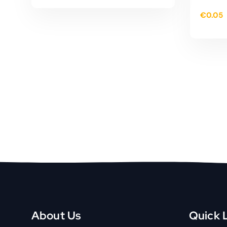
€
0.05
TOEVOEGEN AAN
WINKELWAGEN
About Us
Quick 