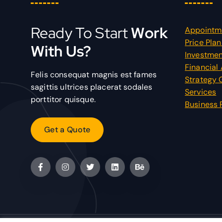
Ready To Start
Work
Appointm
Price Plan
With Us?
Investmen
Financial
Felis consequat magnis est fames
Strategy 
sagittis ultrices placerat sodales
Services
porttitor quisque.
Business 
G
e
t
a
Q
u
o
t
e