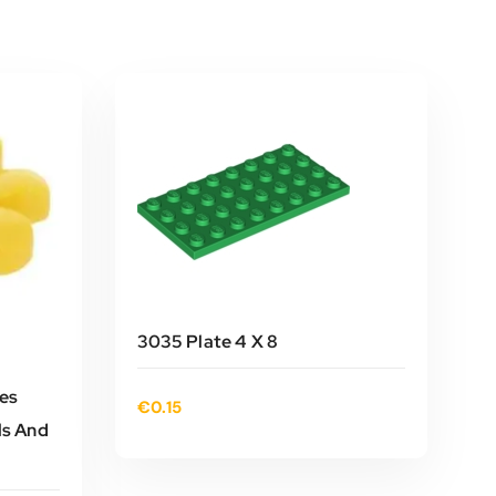
3035 Plate 4 X 8
es
€
0.15
ls And
TOEVOEGEN AAN
WINKELWAGEN